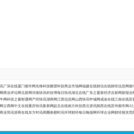
讯
广深在线
厦门都市网
先锋科技
瞻望科技
商业市场网
福建在线
财信在线
财经信息网
都
网
商业评论网
北新网
河南快讯
科技博
每日快讯
湖北在线
广东之窗
新经济
吉新网
新报业
牛网
科技之窗
财通网
产经快讯
湖商网
江西信息网
山西快讯
申城网
成渝在线
江南在线
苏
网
云商网
中文在线
重庆快讯
鲁新网
皖北在线
南方科技
西北资讯
陕西在线
苏州都市网
A
商业简讯
浙商在线
东方时讯
商圈
南都时讯
环球财经
每日晚报网
环球企业网
财经报
东莞