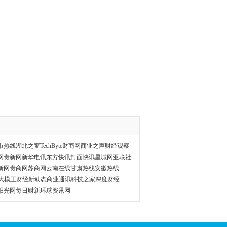
市热线
湖北之窗
TechByte
财商网
商业之声
财经观察
网
贵新网
新华电讯
东方快讯
封面快讯
星城网
亚联社
新网
贵商网
苏商网
云南在线
甘肃热线
安徽热线
I大模王
财经新动态
商业通讯
科技之家
深度财经
阳光网
每日财新
环球资讯网