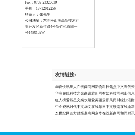
Fax：0769-23326639
HW-375VC自动剖锡机
手机：13712012256
联系人：张先生
公司地址：东莞松山湖高新技术产
业开发区新竹路4号新竹苑总部一
号14栋102室
HW-376D+自动送锡焊锡机
友情链接:
华夏快讯
粤人在线
闽商网
新物科技
焦点中文
当代资
华商在线
科技之光
商讯
蒙新网
有知科技网
佛山信息
红人榜
爱慕
星文娱
欢娱
爱美丽
云影风尚
财经快讯
财
HW-180大功率无铅恒温焊臺
中企资讯
时代中文
华文在线
每日中文
赣南在线
渝新
21世纪网
四方财经
燕商网
京华在线
新商网
和同财讯