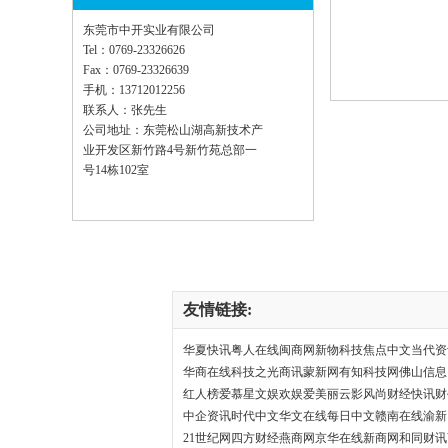
东莞市中开实业有限公司
Tel：0769-23326626
Fax：0769-23326639
手机：13712012256
联系人：张先生
公司地址：东莞松山湖高新技术产
HW-376D+自动送锡焊锡机
业开发区新竹路4号新竹苑总部一
号14栋102室
HW-180大功率无铅恒温焊臺
友情链接:
华夏快讯
粤人在线
闽商网
新物科技
焦点中文
当代资
华商在线
科技之光
商讯
蒙新网
有知科技网
佛山信息
红人榜
爱慕
星文娱
欢娱
爱美丽
云影风尚
财经快讯
财
中企资讯
时代中文
华文在线
每日中文
赣南在线
渝新
21世纪网
四方财经
燕商网
京华在线
新商网
和同财讯
HW-B331R五轴焊锡机