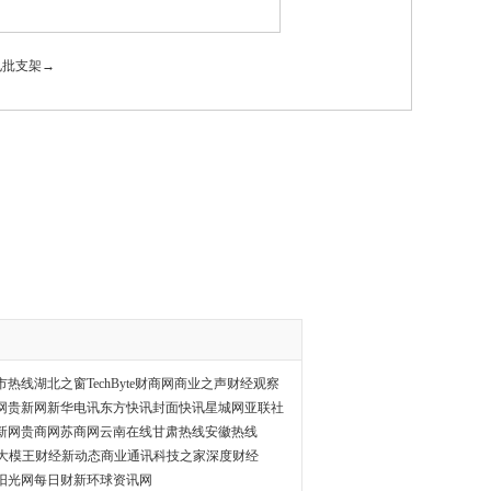
类电批支架→
市热线
湖北之窗
TechByte
财商网
商业之声
财经观察
网
贵新网
新华电讯
东方快讯
封面快讯
星城网
亚联社
新网
贵商网
苏商网
云南在线
甘肃热线
安徽热线
I大模王
财经新动态
商业通讯
科技之家
深度财经
阳光网
每日财新
环球资讯网