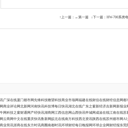
↑上一篇：
←第一篇
↓下一篇：
HW-700系
讯
广深在线
厦门都市网
先锋科技
瞻望科技
商业市场网
福建在线
财信在线
财经信息网
都
网
商业评论网
北新网
河南快讯
科技博
每日快讯
湖北在线
广东之窗
新经济
吉新网
新报业
牛网
科技之窗
财通网
产经快讯
湖商网
江西信息网
山西快讯
申城网
成渝在线
江南在线
苏
网
云商网
中文在线
重庆快讯
鲁新网
皖北在线
南方科技
西北资讯
陕西在线
苏州都市网
A
商业简讯
浙商在线
东方时讯
商圈
南都时讯
环球财经
每日晚报网
环球企业网
财经报
东莞