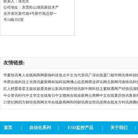
联系人：张先生
公司地址：东莞松山湖高新技术产
业开发区新竹路4号新竹苑总部一
号14栋102室
HW-376D+自动送锡焊锡机
友情链接:
华夏快讯
粤人在线
闽商网
新物科技
焦点中文
当代资讯
广深在线
厦门都市网
先锋科技
华商在线
科技之光
商讯
蒙新网
有知科技网
佛山信息网
商业评论网
北新网
河南快讯
科
HW-180大功率无铅恒温焊臺
红人榜
爱慕
星文娱
欢娱
爱美丽
云影风尚
财经快讯
财牛网
科技之窗
财通网
产经快讯
湖
中企资讯
时代中文
华文在线
每日中文
赣南在线
渝新网
云商网
中文在线
重庆快讯
鲁新
21世纪网
四方财经
燕商网
京华在线
新商网
和同财讯
商业简讯
浙商在线
东方时讯
商圈
首页
|
自动化系列
|
ESD监控产品
|
关于我们
HW-B331R五轴焊锡机