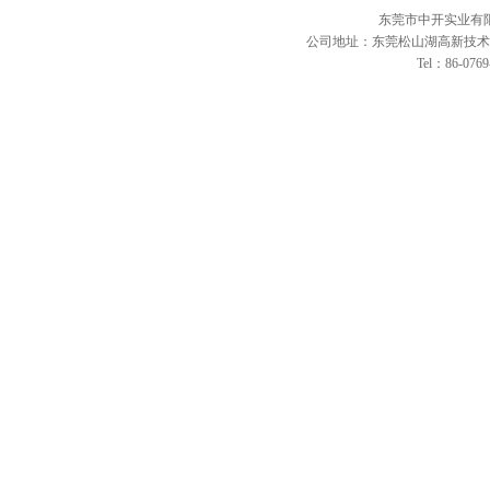
东莞市中开实业有
公司地址：东莞松山湖高新技术产
Tel：86-0769-2
HW-DN331R五轴焊锡机
手机壳自动贴辅料机